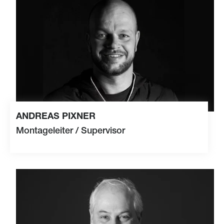
ANDREAS PIXNER
Montageleiter / Supervisor
+41 79 866 79 63
ndr
s
p
xn
r
s
m
t
c
rg