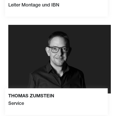
Leiter Montage und IBN
+41 79 432 81 39
chr
st
n
z
gg
s
m
t
c
rg
vCard
THOMAS ZUMSTEIN
Service
+41 41 349 40 37