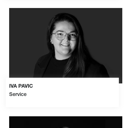
th
m
s
z
mst
n
s
m
t
c
rg
vCard
IVA PAVIC
Service
+41 41 349 40 38
v
p
v
c
s
m
t
c
rg