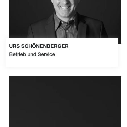
URS SCHÖNENBERGER
Betrieb und Service
+41 79 458 70 34
rs
sch
n
nb
rg
r
s
m
t
c
rg