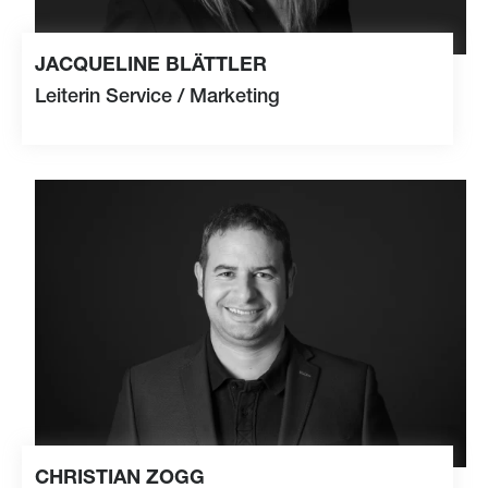
JACQUELINE BLÄTTLER
Leiterin Service / Marketing
+41 41 349 40 23
+41 79 734 90 77
j
cq
l
n
bl
ttl
r
s
m
t
c
rg
vCard
CHRISTIAN ZOGG